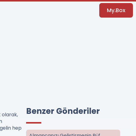
My.Box
Benzer Gönderiler
 olarak,
n
 gelin hep
Almancanızı Geliştirmenin Püf