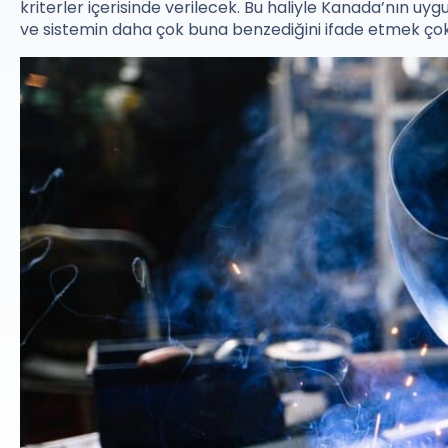
kriterler içerisinde verilecek. Bu haliyle Kanada’nın u
ve sistemin daha çok buna benzediğini ifade etmek çok