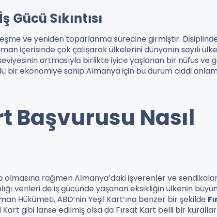
ş Gücü Sıkıntısı
leşme ve yeniden toparlanma sürecine girmiştir. Disiplin
an içerisinde çok çalışarak ülkelerini dünyanın sayılı ülke
eviyesinin artmasıyla birlikte iyice yaşlanan bir nüfus ve 
üçlü bir ekonomiye sahip Almanya için bu durum ciddi anla
t Başvurusu Nasıl
p olmasına rağmen Almanya’daki işverenler ve sendikala
nlığı verileri de iş gücünde yaşanan eksikliğin ülkenin büy
Alman Hükümeti, ABD’nin Yeşil Kart’ına benzer bir şekilde
Fı
rt gibi lanse edilmiş olsa da Fırsat Kart belli bir kurallar