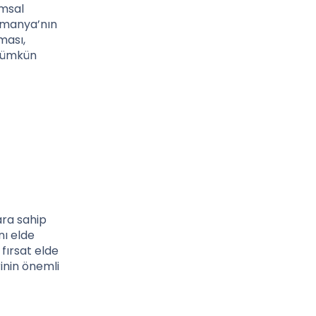
umsal
Almanya’nın
ması,
 mümkün
ara sahip
nı elde
 fırsat elde
rinin önemli