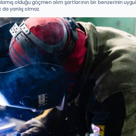
ygulamış olduğu göçmen alım şartlarının bir benzerinin uyg
 da yanlış olmaz.