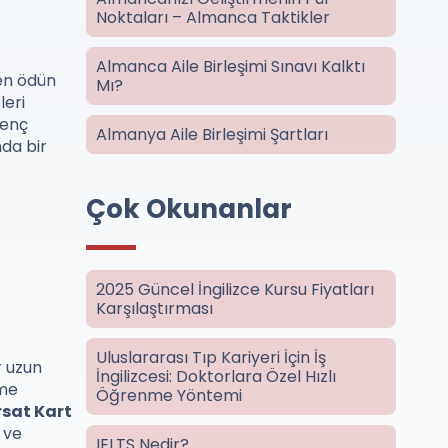
Noktaları – Almanca Taktikler
Almanca Aile Birleşimi Sınavı Kalktı
den ödün
Mı?
leri
genç
Almanya Aile Birleşimi Şartları
mda bir
Çok Okunanlar
2025 Güncel İngilizce Kursu Fiyatları
Karşılaştırması
Uluslararası Tıp Kariyeri İçin İş
r uzun
İngilizcesi: Doktorlara Özel Hızlı
üme
Öğrenme Yöntemi
rsat Kart
 ve
IELTS Nedir?