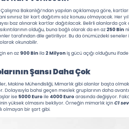
alışma Bakanlığı’ndan yapılan açıklamaya göre, kartlar
ni sınırsız bir kart dağıtımı söz konusu olmayacak. Her yıl 
ayısı baz alınarak kartlar dağıtılacak. Belirli alanlarda çok 
sıkıntılarının olduğu, buna bağlı olarak da en az
250 Bin
ni
enler tarafından dile getiriliyor. Bu da önümüzdeki seneler 
olarak okunabilir.
çin en az
900 Bin
ila
2 Milyon
iş gücü açığı olduğunu ifad
larının Şansı Daha Çok
mciler, Makine Mühendisliği, Mimarlık gibi alanlar başta olm
yor. Dolayısıyla bahsi geçen meslek gruplarının daha avanta
şlar ise
5000 Euro
ile
4000 Euro
arasında değişiyor. Faka
inin yüksek olmasını bekliyor. Örneğin mimarlık için
C1 sev
 olmayan bir şart gibi.