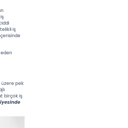
ın
iş
ciddi
telikli iş
içerisinde
e eden
ak üzere pek
jlı
t birçok iş
iyesinde