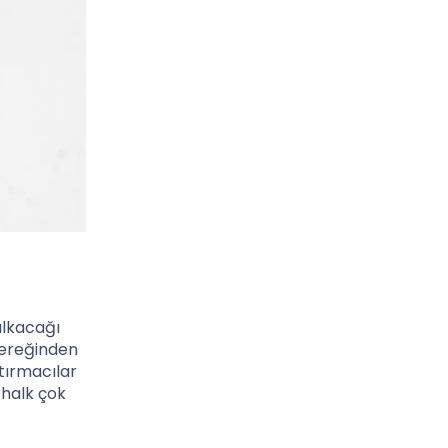
alkacağı
gereğinden
tırmacılar
 halk çok