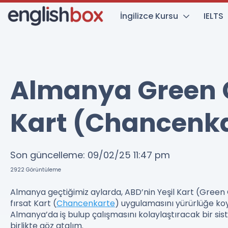
İngilizce Kursu
IELTS
Almanya Green C
Kart (Chancenka
Son güncelleme:
09/02/25
11:47 pm
2922
Görüntüleme
Almanya geçtiğimiz aylarda, ABD’nin Yeşil Kart (Green 
fırsat Kart (
Chancenkarte
) uygulamasını yürürlüğe koy
Almanya’da iş bulup çalışmasını kolaylaştıracak bir sis
birlikte göz atalım.