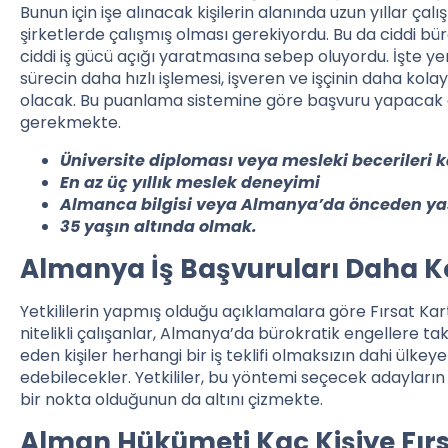
Bunun için işe alınacak kişilerin alanında uzun yıllar çal
şirketlerde çalışmış olması gerekiyordu. Bu da ciddi 
ciddi iş gücü açığı yaratmasına sebep oluyordu. İşte yen
sürecin daha hızlı işlemesi, işveren ve işçinin daha k
olacak. Bu puanlama sistemine göre başvuru yapacak a
gerekmekte.
Üniversite diploması veya mesleki becerileri k
En az üç yıllık meslek deneyimi
Almanca bilgisi veya Almanya’da önceden y
35 yaşın altında olmak.
Almanya İş Başvuruları Daha K
Yetkililerin yapmış olduğu açıklamalara göre Fırsat Kart
nitelikli çalışanlar, Almanya’da bürokratik engellere t
eden kişiler herhangi bir iş teklifi olmaksızın dahi ülke
edebilecekler. Yetkililer, bu yöntemi seçecek adayların 
bir nokta olduğunun da altını çizmekte.
Alman Hükümeti Kaç Kişiye Fırs