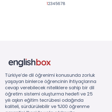
1
2
3
4
5
6
7
8
Türkiye’de dil öğrenimi konusunda zorluk
yaşayan binlerce öğrencinin ihtiyaçlarına
cevap verebilecek niteliklere sahip bir dil
öğretim sistemi oluşturma hedefi ve 25
yılı aşkın eğitim tecrübesi odağında
kaliteli, sürdürülebilir ve %100 öğrenme