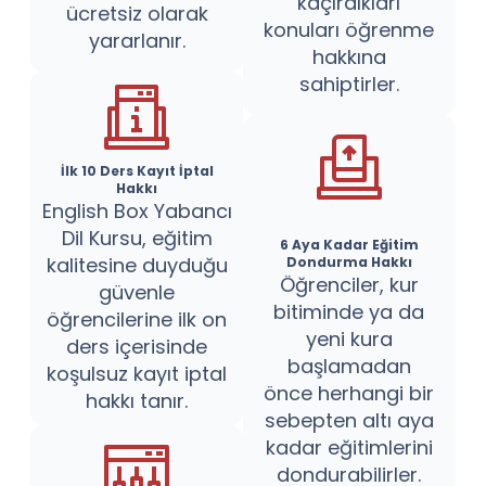
kaçırdıkları
ücretsiz olarak
konuları öğrenme
yararlanır.
hakkına
sahiptirler.
İlk 10 Ders Kayıt İptal
Hakkı
English Box Yabancı
Dil Kursu, eğitim
6 Aya Kadar Eğitim
kalitesine duyduğu
Dondurma Hakkı
Öğrenciler, kur
güvenle
bitiminde ya da
öğrencilerine ilk on
yeni kura
ders içerisinde
başlamadan
koşulsuz kayıt iptal
önce herhangi bir
hakkı tanır.
sebepten altı aya
kadar eğitimlerini
dondurabilirler.