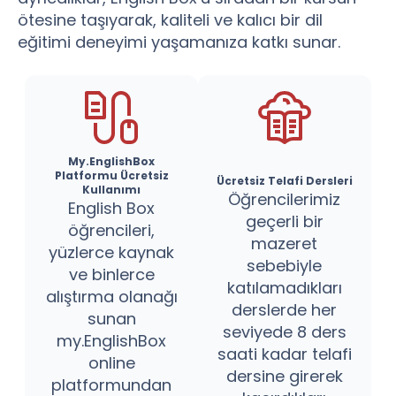
ötesine taşıyarak, kaliteli ve kalıcı bir dil
eğitimi deneyimi yaşamanıza katkı sunar.
My.EnglishBox
Platformu Ücretsiz
Ücretsiz Telafi Dersleri
Kullanımı
Öğrencilerimiz
English Box
geçerli bir
öğrencileri,
mazeret
yüzlerce kaynak
sebebiyle
ve binlerce
katılamadıkları
alıştırma olanağı
derslerde her
sunan
seviyede 8 ders
my.EnglishBox
saati kadar telafi
online
dersine girerek
platformundan