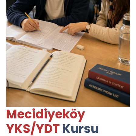
Mecidiyeköy
YKS/YDT
Kursu