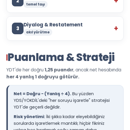
2
temel taşı
Diyalog & Restatement
3
akıl yürütme
Puanlama & Strateji
YDT'de her doğru
1,25 puandır
, ancak net hesabında
her 4 yanlış 1 doğruyu götürür.
Net = Doğru − (Yanlış ÷ 4).
Bu yüzden
YDS/YÖKDİL'deki "her soruyu işaretle" stratejisi
YDT'de geçerli değildir.
Risk yönetimi:
İki şıkka kadar eleyebildiğiniz
sorularda işaretlemek mantıklı; hiçbir fikriniz