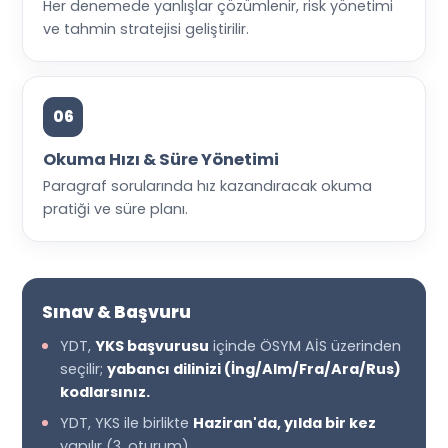
Her denemede yanlışlar çözümlenir, risk yönetimi
ve tahmin stratejisi geliştirilir.
06
Okuma Hızı & Süre Yönetimi
Paragraf sorularında hız kazandıracak okuma
pratiği ve süre planı.
Sınav & Başvuru
YDT,
YKS başvurusu
içinde ÖSYM AİS üzerinden
seçilir;
yabancı dilinizi (İng/Alm/Fra/Ara/Rus)
kodlarsınız.
YDT, YKS ile birlikte
Haziran'da, yılda bir kez
yapılır (3. oturum).