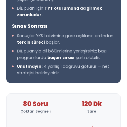
DİL puanı için
TYT oturumuna da girmek
zorunludur.
Sınav Sonrası
Sonuçlar YKS takvimine göre açıklanır; ardından
tercih süreci
başlar.
DİL puanıyla dil bölümlerine yerleşirsiniz; bazı
programlarda
başarı sırası
şartı olabilir.
Unutmayın:
4 yanlış 1 doğruyu götürür — net
stratejisi belirleyicidir.
80 Soru
120 Dk
Çoktan Seçmeli
Süre