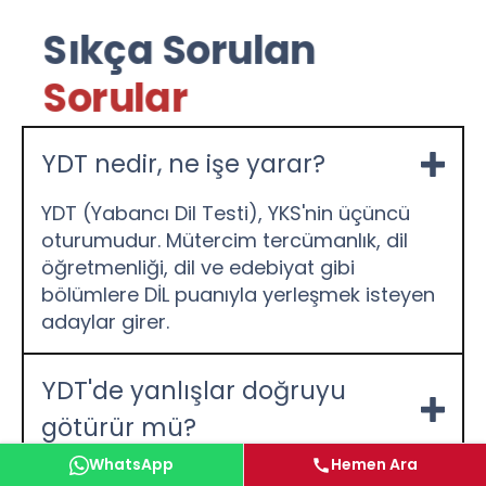
Sıkça Sorulan
Sorular
YDT nedir, ne işe yarar?
YDT (Yabancı Dil Testi), YKS'nin üçüncü
oturumudur. Mütercim tercümanlık, dil
öğretmenliği, dil ve edebiyat gibi
bölümlere DİL puanıyla yerleşmek isteyen
adaylar girer.
YDT'de yanlışlar doğruyu
götürür mü?
WhatsApp
Hemen Ara
Evet. YDS/YÖKDİL'den farklı olarak YDT'de 4