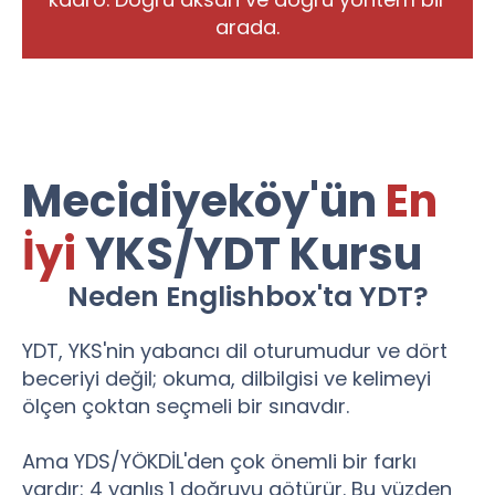
arada.
Mecidiyeköy'ün
En
İyi
YKS/YDT Kursu
Neden Englishbox'ta YDT?
YDT, YKS'nin yabancı dil oturumudur ve dört
beceriyi değil; okuma, dilbilgisi ve kelimeyi
ölçen çoktan seçmeli bir sınavdır.
Ama YDS/YÖKDİL'den çok önemli bir farkı
vardır: 4 yanlış 1 doğruyu götürür. Bu yüzden