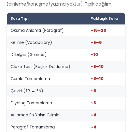
(dinleme/konuşma/yazma yoktur). Tipik dağılım:
Soru Tipi
Yaklaşık Soru
Okuma Anlama (Paragraf)
~15–20
Kelime (Vocabulary)
~5–6
Dilbilgisi (Gramer)
~10
Cloze Test (Boşluk Doldurma)
~5–10
Cümle Tamamlama
~8–10
Çeviri (TR ↔ EN)
~6
Diyalog Tamamlama
~5
Anlamca En Yakın Cümle
~4
Paragraf Tamamlama
~4