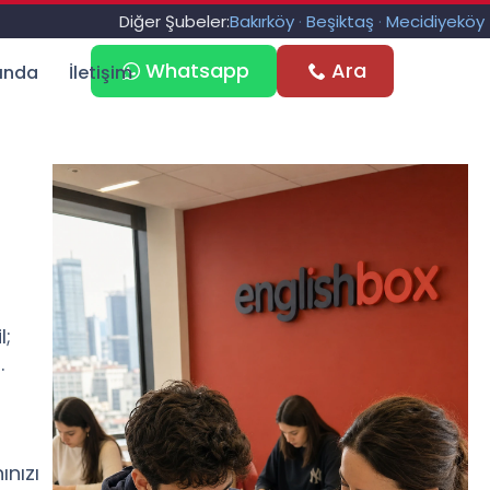
Diğer Şubeler:
Bakırköy
·
Beşiktaş
·
Mecidiyeköy
Whatsapp
Ara
ında
İletişim
l;
.
ınızı