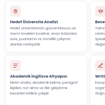
Hedef Üniversite Analizi
Becer
Hedef üniversitenizin güncel kılavuzu ve
Yalnı
resmî örnekleri incelenir; sınav bölümleri,
Listen
süre, puanlama ve öncelikli çalışma
Speak
alanları netleştirilir.
değerl
Akademik İngilizce Altyapısı
Writi
Metin analizi, akademik kelime, paragraf
Essay 
ilişkileri, not alma ve fikir geliştirme
organ
becerileri birlikte çalışılır.
doğru