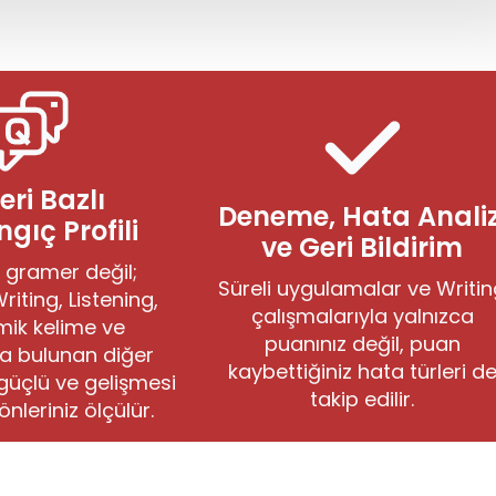
eri Bazlı
Deneme, Hata Analiz
gıç Profili
ve Geri Bildirim
 gramer değil;
Süreli uygulamalar ve Writi
iting, Listening,
çalışmalarıyla yalnızca
ik kelime ve
puanınız değil, puan
da bulunan diğer
kaybettiğiniz hata türleri d
güçlü ve gelişmesi
takip edilir.
nleriniz ölçülür.