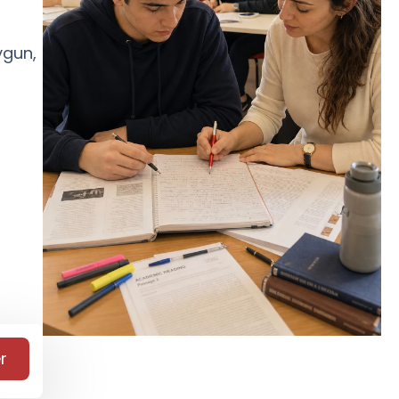
ygun,
r