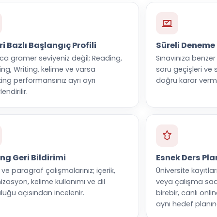
i Bazlı Başlangıç Profili
Süreli Deneme
zca gramer seviyeniz değil; Reading,
Sınavınıza benzer
ing, Writing, kelime ve varsa
soru geçişleri ve 
ing performansınız ayrı ayrı
doğru karar verme b
endirilir.
ng Geri Bildirimi
Esnek Ders Pla
ve paragraf çalışmalarınız; içerik,
Üniversite kayıtları
izasyon, kelime kullanımı ve dil
veya çalışma saat
luğu açısından incelenir.
birebir, canlı onli
aynı hedef planında