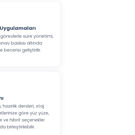
 Uygulamaları
 görevlerle süre yönetimi,
sınav baskısı altında
ecerisi geliştirilir.
nı
, hazırlık dersleri, staj
lerinize göre yüz yüze,
ne ve hibrit seçenekler
 birleştirilebilir.