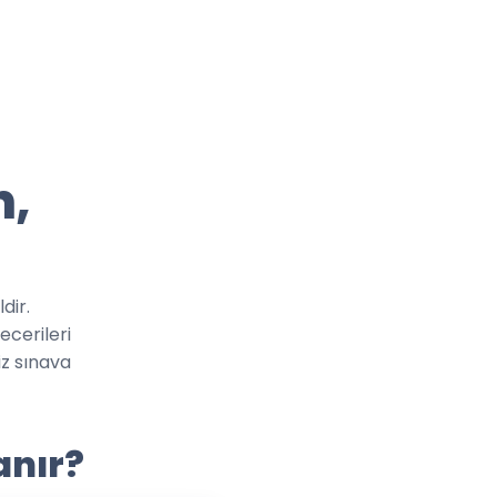
n,
dir.
ecerileri
iz sınava
anır?