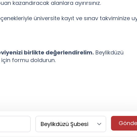
uan kazandıracak alanlara ayırırsınız.
eçenekleriyle üniversite kayıt ve sınav takviminize u
viyenizi birlikte değerlendirelim.
Beylikdüzü
 için formu doldurun.
Gönde