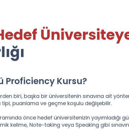
Hedef Üniversitey
lığı
ü Proficiency Kursu?
erden biri, başka bir üniversitenin sınavına ait yön
ru tipi, puanlama ve geçme koşulu değişebilir.
amında önce hedef üniversitenizin yayımladığı günc
mik kelime, Note-taking veya Speaking gibi sınavınız