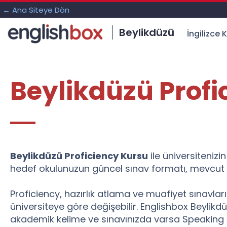
← Ana Siteye Dön
Beylikdüzü
İngilizce K
Beylikdüzü Profi
Beylikdüzü Proficiency Kursu
ile üniversitenizin
hedef okulunuzun güncel sınav formatı, mevcut s
Proficiency, hazırlık atlama ve muafiyet sınavla
üniversiteye göre değişebilir. Englishbox Beylikdü
akademik kelime ve sınavınızda varsa Speaking bec