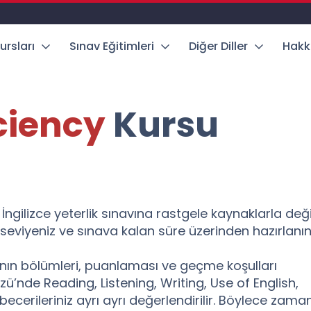
ursları
Sınav Eğitimleri
Diğer Diller
Hakk
ciency
Kursu
 İngilizce yeterlik sınavına rastgele kaynaklarla deği
eviyeniz ve sınava kalan süre üzerinden hazırlanın
rının bölümleri, puanlaması ve geçme koşulları
zü’nde Reading, Listening, Writing, Use of English,
erileriniz ayrı ayrı değerlendirilir. Böylece zaman