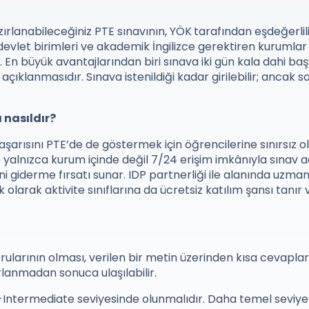
zırlanabileceğiniz PTE sınavının, YÖK
tarafından eşdeğerlili
devlet birimleri ve akademik İngilizce gerektiren kurumlar 
r. En büyük avantajlarından biri sınava iki gün kala dahi b
çıklanmasıdır. Sınava istenildiği kadar girilebilir; ancak so
 nasıldır?
başarısını PTE’de de göstermek için öğrencilerine sınırsız 
e yalnızca kurum içinde değil 7/24 erişim imkânıyla sınav 
ni giderme fırsatı sunar. IDP partnerliği ile alanında uzma
k olarak aktivite sınıflarına da ücretsiz katılım şansı tanır 
rularının olması, verilen bir metin üzerinden kısa cevapla
rlanmadan sonuca ulaşılabilir.
re-Intermediate seviyesinde olunmalıdır. Daha temel seviyel