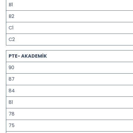
B1
B2
C1
C2
PTE- AKADEMİK
90
87
84
81
78
75