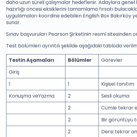
daha uzun süreli çalışmalar hedeflenir. Adaylara genel İ
hazırlığı öncesi eksiklerini tamamlama fırsatı bulacaklar
uygulamaları koordine edebilen English Box Bakırköy yer
sunar.
Sınav başvuruları Pearson Şirketinin resmî sitesinden o
Test bölümleri ayrıntılı şekilde aşağıdaki tabloda verilmi
Testin Aşamaları
Bölümler
Görevler
Giriş
1
1
Kişisel tanıtım
Konuşma veYazma
2
Sesli okuma
2
Cümle tekrar 
2
Bir görüntüyü 
2
Dersi tekrar a