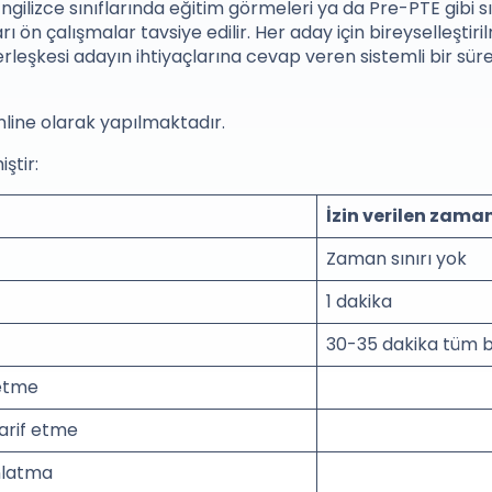
ngilizce sınıflarında eğitim görmeleri ya da Pre-PTE gibi s
ı ön çalışmalar tavsiye edilir. Her aday için bireyselleştiri
leşkesi adayın ihtiyaçlarına cevap veren sistemli bir süre
nline olarak yapılmaktadır.
ştir:
İzin verilen zama
Zaman sınırı yok
1 dakika
30-35 dakika tüm 
etme
tarif etme
nlatma