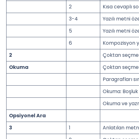
2
Kısa cevaplı s
3-4
Yazılı metni ö
5
Yazılı metni 
6
Kompozisyon 
2
Çoktan seçmeli
Okuma
Çoktan seçmeli
Paragrafları s
Okuma: Boşluk
Okuma ve yazm
Opsiyonel Ara
3
1
Anlatılan metn