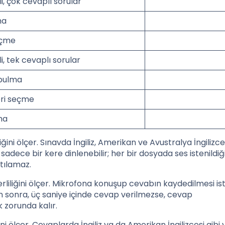
, çok cevaplı sorular
ma
eçme
, tek cevaplı sorular
 bulma
eri seçme
ma
ğini ölçer. Sınavda İngiliz, Amerikan ve Avustralya İngilizces
sadece bir kere dinlenebilir; her bir dosyada ses istenildiği
atılamaz.
rliliğini ölçer. Mikrofona konuşup cevabın kaydedilmesi is
 sonra, üç saniye içinde cevap verilmezse, cevap
 zorunda kalır.
ini ölçer. Cevaplarda İngiliz ya da Amerikan İngilizcesi gibi