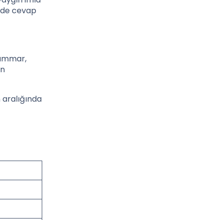
çinde cevap
grammar,
ın
 aralığında