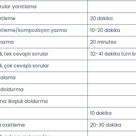
orular yanıtlama
zetleme
20 dakika
özetleme/kompozisyon yazma
10-20 dakika
yazma
20 minutes
, tek cevaplı sorular
32-41 dakika tüm 
, çok cevaplı sorular
ıralama
 doldurma
a: Boşluk doldurma
10 dakika
i özetleme
20-30 dakika