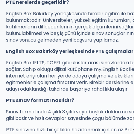
PTE nerelerde geçerlidir?
English Box Bakırköy yerleşkesinde birebir eğitim ile ha
bulunmaktadır. Üniversiteler, yüksek eğitim kurumları, 
katılımcıların dil becerilerinin gerçek ölçümlerini sağla
bulunulabilmesi ve beş iş günü içinde sınav sonuçlarının a
sınav sonucu gelmeden yeni başvuru yapılamaz.
English Box Bakırköy yerleşkesinde PTE çalışmaları
English Box IELTS, TOEFL gibi uluslar arası sınavlardaki 
sağlar. Sahip olduğu dijital kütüphane my.English Box il
internet erişi olan her yerde adaya çalışma ve eksikleri
eğitmenlerle çalışma fırsatını verir. Birebir derslerine e
adayı odaklandığı takdirde başarıya rahatlıkla ulaşır.
PTE sınav formatı nasıldır?
Sınav formatında 4 şıklı 3 şıklı veya boşluk doldurma so
gibi basit ve hızlı cevaplar sayesinde çoğu bölümde zo
PTE sınavına hızlı bir şekilde hazırlanmak için en az P