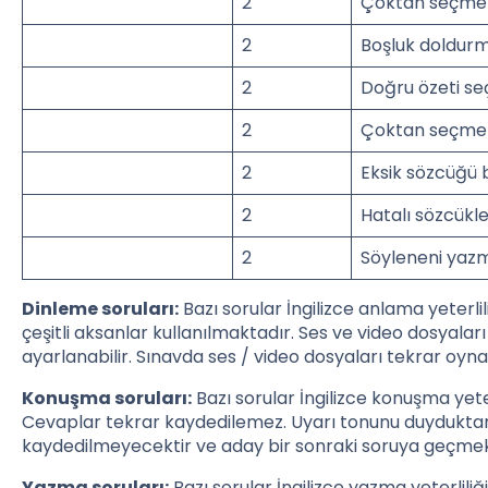
2
Çoktan seçmeli
2
Boşluk doldur
2
Doğru özeti s
2
Çoktan seçmeli
2
Eksik sözcüğü
2
Hatalı sözcükl
2
Söyleneni yaz
Dinleme soruları:
Bazı sorular İngilizce anlama yeterlili
çeşitli aksanlar kullanılmaktadır. Ses ve video dosyaları 
ayarlanabilir. Sınavda ses / video dosyaları tekrar oyn
Konuşma soruları:
Bazı sorular İngilizce konuşma yete
Cevaplar tekrar kaydedilemez. Uyarı tonunu duyduktan
kaydedilmeyecektir ve aday bir sonraki soruya geçmek
Yazma soruları:
Bazı sorular İngilizce yazma yeterliliğ