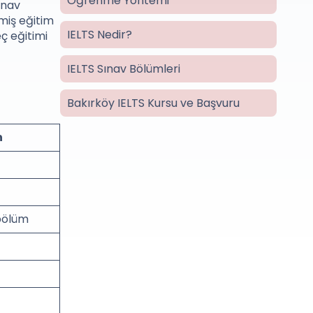
Öğrenme Yöntemi
ınav
lmiş eğitim
IELTS Nedir?
ç eğitimi
IELTS Sınav Bölümleri
Bakırköy IELTS Kursu ve Başvuru
n
bölüm