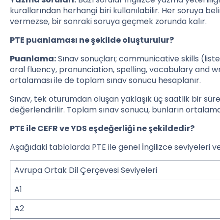
kurallarından herhangi biri kullanılabilir. Her soruya bel
vermezse, bir sonraki soruya geçmek zorunda kalır.
PTE puanlaması ne şekilde oluşturulur?
Puanlama:
Sınav sonuçları; communicative skills (list
oral fluency, pronunciation, spelling, vocabulary and wr
ortalaması ile de toplam sınav sonucu hesaplanır.
Sınav, tek oturumdan oluşan yaklaşık üç saatlik bir sü
değerlendirilir. Toplam sınav sonucu, bunların ortalama
PTE ile CEFR ve YDS eşdeğerliği ne şekildedir?
Aşağıdaki tablolarda PTE ile genel İngilizce seviyeleri ve 
Avrupa Ortak Dil Çerçevesi Seviyeleri
A1
A2