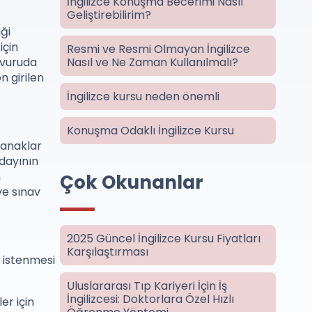
İngilizce Konuşma Becerimi Nasıl
Geliştirebilirim?
ği
için
Resmi ve Resmi Olmayan İngilizce
aşvuruda
Nasıl ve Ne Zaman Kullanılmalı?
n girilen
İngilizce kursu neden önemli
Konuşma Odaklı İngilizce Kursu
olanaklar
adayının
n
Çok Okunanlar
ve sınav
2025 Güncel İngilizce Kursu Fiyatları
Karşılaştırması
r istenmesi
Uluslararası Tıp Kariyeri İçin İş
İngilizcesi: Doktorlara Özel Hızlı
er için