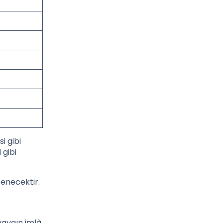
i gibi
 gibi
tenecektir.
 yaygın imlâ